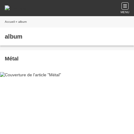
MENU
Accueil
» album
album
Métal