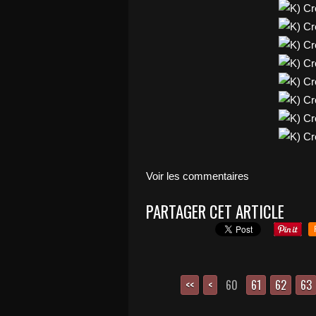
Voir les commentaires
PARTAGER CET ARTICLE
<<
<
60
10
20
30
40
50
61
62
63