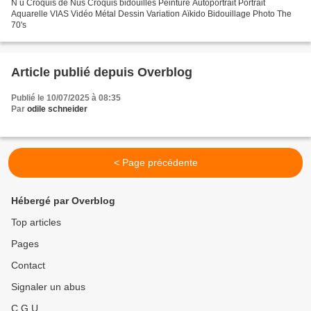
N u Croquis de Nus Croquis bidouillés Peinture Autoportrait Portrait
Aquarelle VIAS Vidéo Métal Dessin Variation Aïkido Bidouillage Photo The
70's
Article publié depuis Overblog
Publié le 10/07/2025 à 08:35
Par
odile schneider
< Page précédente
Hébergé par Overblog
Top articles
Pages
Contact
Signaler un abus
C.G.U.