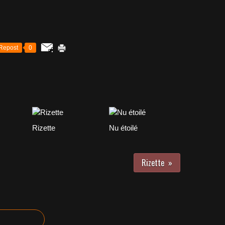
Repost
0
Rizette
Nu étoilé
Rizette