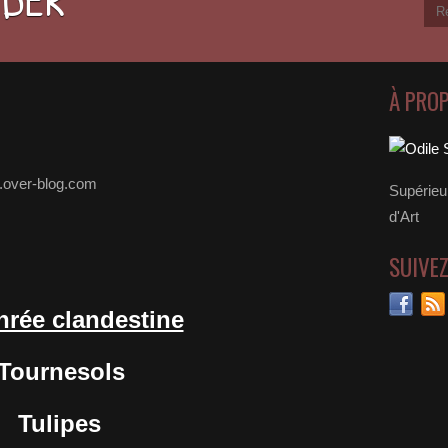
À PRO
.over-blog.com
Supérieu
d'Art
SUIVE
hrée clandestine
Tournesols
Tulipes