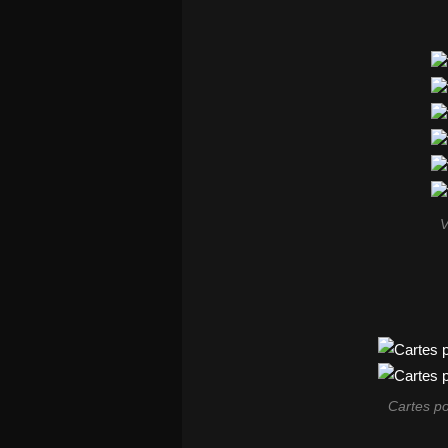
V
Cartes po