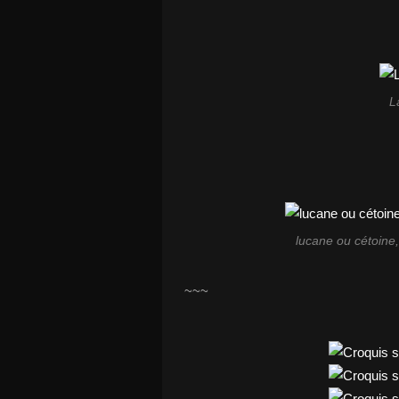
L
lucane ou cétoine
~~~