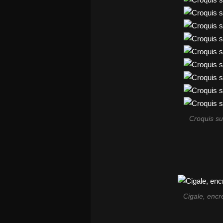
Croquis sur 
Cigale, encr