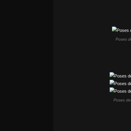
Poses d
Poses de