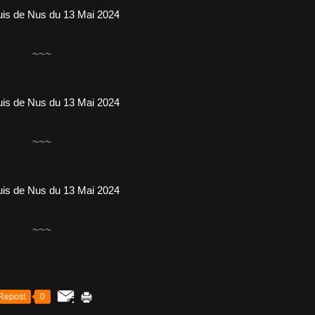
~~~
~~~
~~~
Repost
0