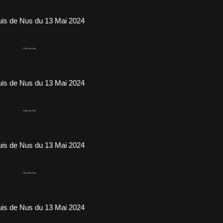
~~~
~~~
~~~