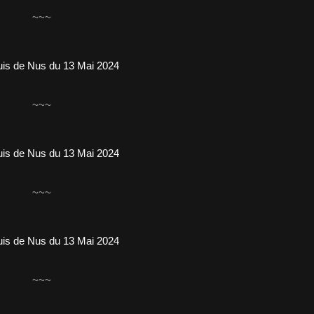
~~~
~~~
~~~
~~~