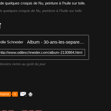
 quelques croquis de Nu, peinture à l'huile sur toile.
T
Album - 30-ans-les-separent - Odile Schneider
http://www.odileschneider.com/album-2130864.html
essins remis au goût du jour.
Repost
0