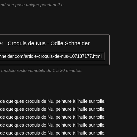
end une pose unique pendant 2 h
Croquis de Nus - Odile Schneider
chneider.com/article-croquis-de-nus-107137177.html
 modèle reste immobile de 1 à 20 minutes.