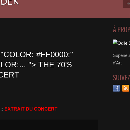
À PRO
COLOR: #FF0000;"
Supérieu
R:... "> THE 70'S
d'Art
CERT
SUIVE
 :
EXTRAIT DU CONCERT