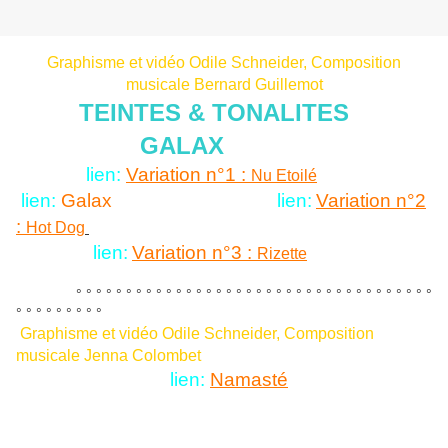
Graphisme et vidéo Odile Schneider, Composition
musicale Bernard Guillemot
TEINTES & TONALITES
GALAX
l
ie
n:
Variation n°1 :
Nu Etoilé
lien:
Galax
lien:
Variation n°2
:
Hot Dog
lien:
Variation n°3 :
Rizette
° ° ° ° ° ° ° ° ° ° ° ° ° ° ° ° ° ° ° ° ° ° ° ° ° ° ° ° ° ° ° ° ° ° ° °
° ° ° ° ° ° ° ° °
Graphisme et vidéo Odile Schneider, Composition
musicale Jenna Colombet
lien:
Namasté