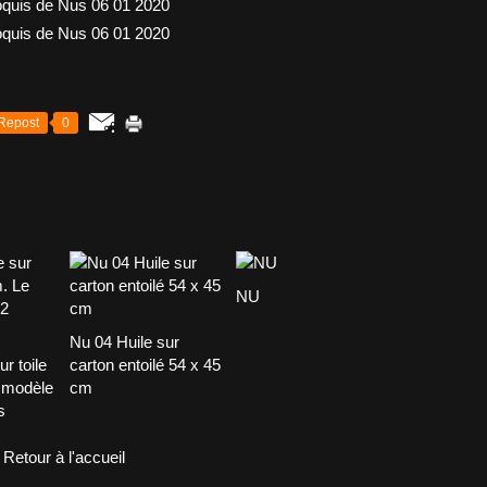
Repost
0
NU
Nu 04 Huile sur
r toile
carton entoilé 54 x 45
 modèle
cm
s
Retour à l'accueil